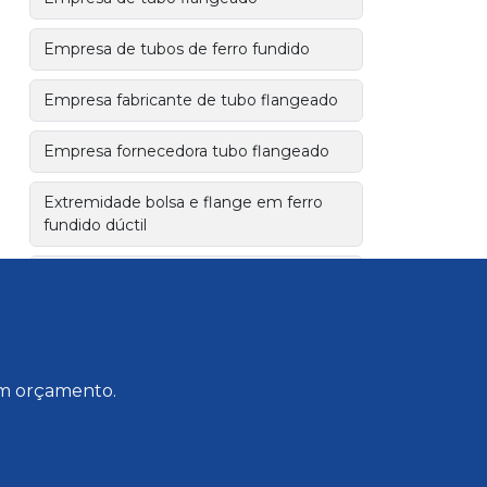
Empresa de tubos de ferro fundido
Empresa fabricante de tubo flangeado
Empresa fornecedora tubo flangeado
Extremidade bolsa e flange em ferro
fundido dúctil
Extremidade flange e bolsa jgs
Fabricante de tubo flangeado
Fabricante de tubo flangeado industrial
 um orçamento.
Fabricante de tubo flangeado para água
Fabricação de tubo flangeado