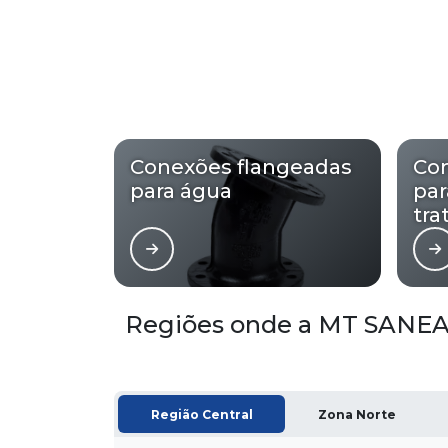
Conexões flangeadas
Co
para água
par
tra
Regiões onde a MT SANEAM
Região Central
Zona Norte