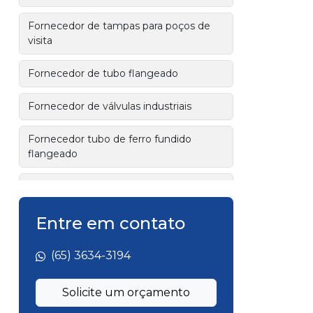
Fornecedor de tampas para poços de
visita
Fornecedor de tubo flangeado
Fornecedor de válvulas industriais
Fornecedor tubo de ferro fundido
flangeado
Fornecedor tubos de ferro fundido
Fornecedor válvulas ferro fundido
Entre em contato
Fábrica de tubo flangeado
(65) 3634-3194
Fábrica de tubo flangeado para esgoto
Solicite um orçamento