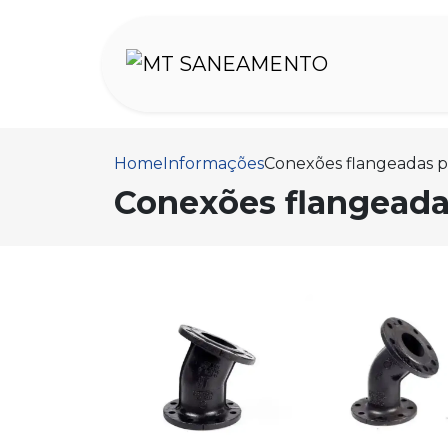
Home
Informações
Conexões flangeadas pa
Conexões flangeadas