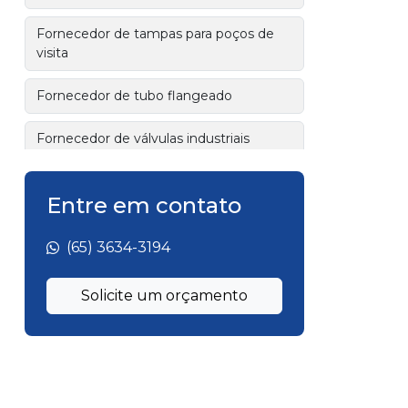
Fornecedor de tampas para poços de
visita
Fornecedor de tubo flangeado
Fornecedor de válvulas industriais
Fornecedor tubo de ferro fundido
Entre em contato
flangeado
Fornecedor tubos de ferro fundido
(65) 3634-3194
Fornecedor válvulas ferro fundido
Solicite um orçamento
Fábrica de tubo flangeado
Fábrica de tubo flangeado para esgoto