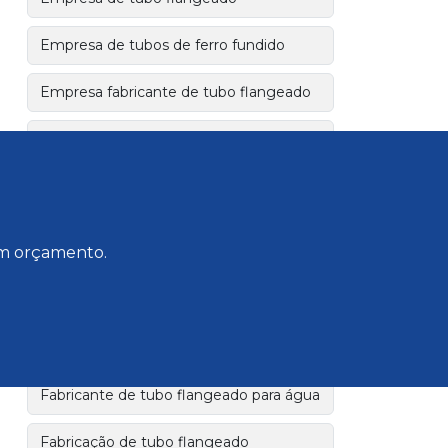
Empresa de tubos de ferro fundido
Empresa fabricante de tubo flangeado
Empresa fornecedora tubo flangeado
Extremidade bolsa e flange em ferro
fundido dúctil
 um orçamento.
Extremidade flange e bolsa jgs
Fabricante de tubo flangeado
Fabricante de tubo flangeado industrial
Fabricante de tubo flangeado para água
Fabricação de tubo flangeado