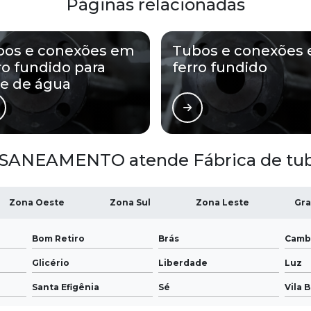
Páginas relacionadas
bos e conexões em
Tubos e conexões
ro fundido para
ferro fundido
e de água
SANEAMENTO atende Fábrica de tubo
Zona Oeste
Zona Sul
Zona Leste
Gra
Bom Retiro
Brás
Camb
Glicério
Liberdade
Luz
Santa Efigênia
Sé
Vila 