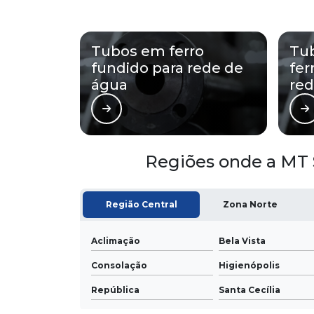
Tubos em ferro
Tu
fundido para rede de
fer
água
red
Regiões onde a MT 
Região Central
Zona Norte
Aclimação
Bela Vista
Consolação
Higienópolis
República
Santa Cecília