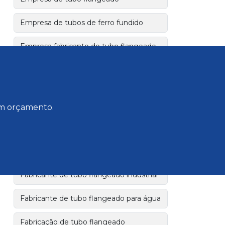
Empresa de tubos de ferro fundido
Empresa fabricante de tubo flangeado
Empresa fornecedora tubo flangeado
Extremidade bolsa e flange em ferro
fundido dúctil
 um orçamento.
Extremidade flange e bolsa jgs
Fabricante de tubo flangeado
Fabricante de tubo flangeado industrial
Fabricante de tubo flangeado para água
Fabricação de tubo flangeado