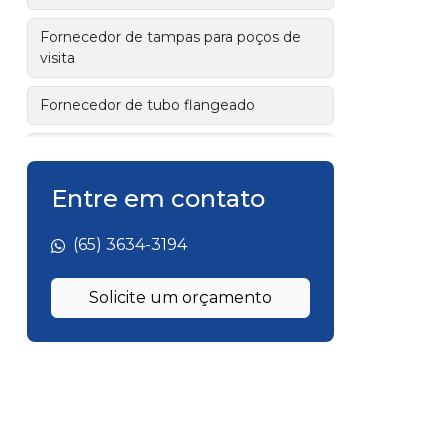
Fornecedor de tampas para poços de
visita
Fornecedor de tubo flangeado
Fornecedor de válvulas industriais
Entre em contato
Fornecedor tubo de ferro fundido
flangeado
(65) 3634-3194
Fornecedor tubos de ferro fundido
Solicite um orçamento
Fornecedor válvulas ferro fundido
Fábrica de tubo flangeado
Fábrica de tubo flangeado para esgoto