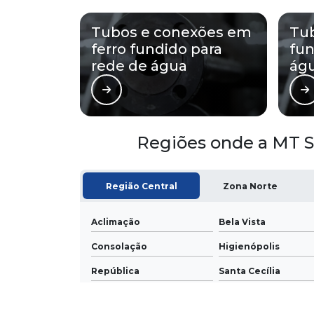
Tubos e conexões em
Tub
ferro fundido para
fun
rede de água
ág
Regiões onde a MT 
Região Central
Zona Norte
Aclimação
Bela Vista
Consolação
Higienópolis
República
Santa Cecília