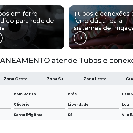
os em ferro
Tubos e conexões
dido para rede de
ferro dúctil para
ua
sistemas de irrigaç
SANEAMENTO atende Tubos e conexõe
Zona Oeste
Zona Sul
Zona Leste
Gra
Bom Retiro
Brás
Camb
Glicério
Liberdade
Luz
Santa Efigênia
Sé
Vila 