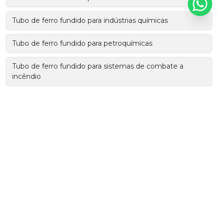
Tubo de ferro fundido para indústrias químicas
Tubo de ferro fundido para petroquímicas
Tubo de ferro fundido para sistemas de combate a
incêndio
Tubo de ferro fundido para usinas
Tubo de ferro fundido para usinas de energia
Tubo e conexão de ferro fundido para esgoto
Tubo ferro ductil
Tubo ferro fundido dúctil preço
Tubo ferro fundido flangeado