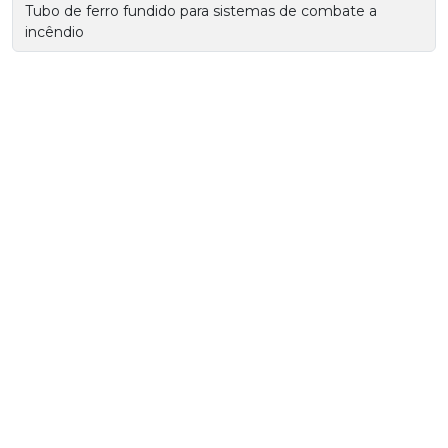
Tubo de ferro fundido para sistemas de combate a
incêndio
Tubo de ferro fundido para usinas
Tubo de ferro fundido para usinas de energia
Tubo e conexão de ferro fundido para esgoto
Tubo ferro ductil
Tubo ferro fundido dúctil preço
Tubo ferro fundido flangeado
Tubo ferro fundido k7 preço
Tubo flange e ponta fundido