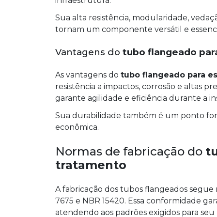
infraestrutura.
Sua alta resistência, modularidade, veda
tornam um componente versátil e essencia
Vantagens do
tubo flangeado par
As vantagens do
tubo flangeado para e
resistência a impactos, corrosão e altas p
garante agilidade e eficiência durante a in
Sua durabilidade também é um ponto fort
econômica.
Normas de fabricação do
t
tratamento
A fabricação dos tubos flangeados segu
7675 e NBR 15420. Essa conformidade gar
atendendo aos padrões exigidos para seu 