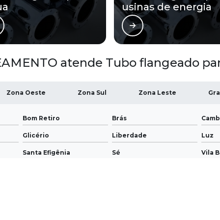
ua
usinas de energia
AMENTO atende Tubo flangeado para
Zona Oeste
Zona Sul
Zona Leste
Gra
Bom Retiro
Brás
Camb
Glicério
Liberdade
Luz
Santa Efigênia
Sé
Vila 
ua reprodução, parcial ou total, mesmo citando nossos links, é proibida sem a a
utorais
.