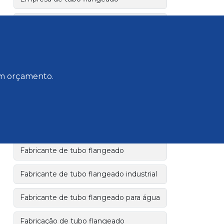
Empresa de tubos de ferro fundido
Empresa fabricante de tubo flangeado
Empresa fornecedora tubo flangeado
 um orçamento.
Extremidade bolsa e flange em ferro
fundido dúctil
Extremidade flange e bolsa jgs
Fabricante de tubo flangeado
Fabricante de tubo flangeado industrial
Fabricante de tubo flangeado para água
Fabricação de tubo flangeado