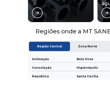
ág
Regiões onde a MT SANE
Região Central
Zona Norte
Aclimação
Bela Vista
Consolação
Higienópolis
República
Santa Cecília
O conteúdo do texto desta página é de direito reservado. S
artigo 184 do Código Penal –
Lei 9610/98 - Lei de direitos a