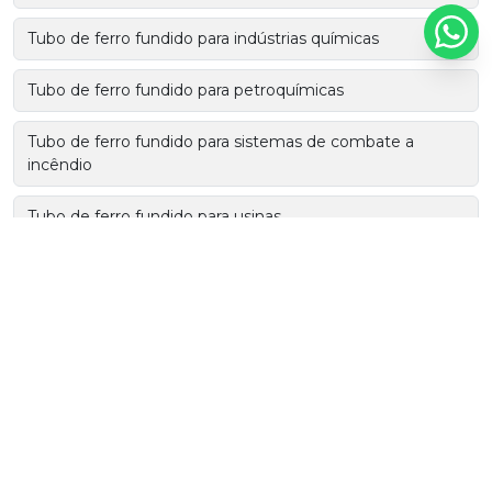
Tubo de ferro fundido para indústrias químicas
Tubo de ferro fundido para petroquímicas
Tubo de ferro fundido para sistemas de combate a
incêndio
Tubo de ferro fundido para usinas
Tubo de ferro fundido para usinas de energia
Tubo e conexão de ferro fundido para esgoto
Tubo ferro ductil
Tubo ferro fundido dúctil preço
Tubo ferro fundido flangeado