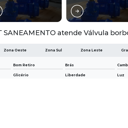
 SANEAMENTO atende Válvula borbol
Zona Oeste
Zona Sul
Zona Leste
Gra
Bom Retiro
Brás
Camb
Glicério
Liberdade
Luz
Santa Efigênia
Sé
Vila 
ua reprodução, parcial ou total, mesmo citando nossos links, é proibida sem a a
utorais
.