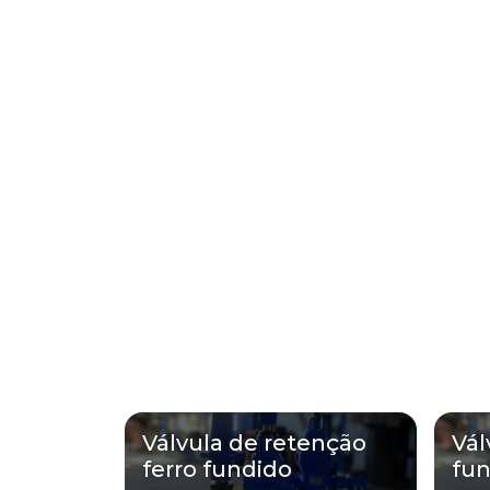
Válvula de retenção
Vál
ferro fundido
fu