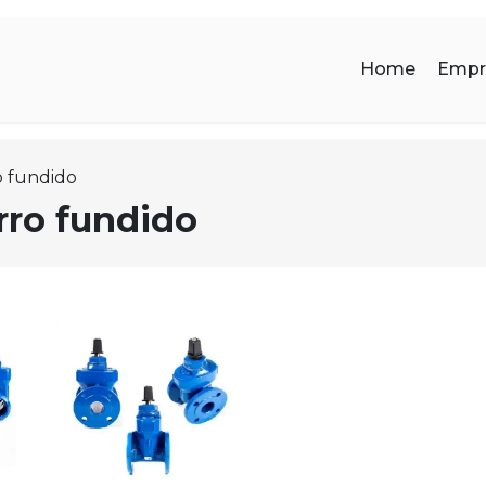
Home
Empr
o fundido
rro fundido