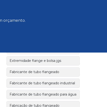
Empresa de tubos de ferro fundido
 um orçamento.
Empresa fabricante de tubo flangeado
Empresa fornecedora tubo flangeado
Extremidade bolsa e flange em ferro
fundido dúctil
Extremidade flange e bolsa jgs
Fabricante de tubo flangeado
Fabricante de tubo flangeado industrial
Fabricante de tubo flangeado para água
Fabricação de tubo flangeado