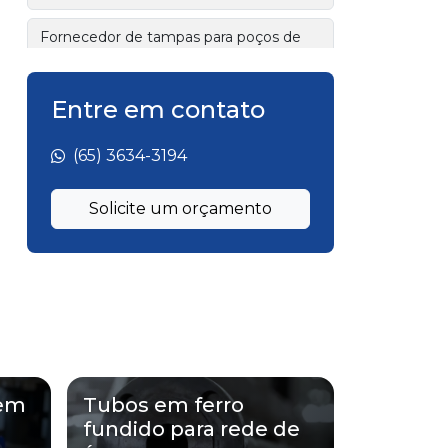
Fornecedor de tampas para poços de
visita
Entre em contato
Fornecedor de tubo flangeado
Fornecedor de válvulas industriais
(65) 3634-3194
Fornecedor tubo de ferro fundido
Solicite um orçamento
flangeado
Fornecedor tubos de ferro fundido
Fornecedor válvulas ferro fundido
Fábrica de tubo flangeado
 em
Tubos em ferro
Fábrica de tubo flangeado para esgoto
fundido para rede de