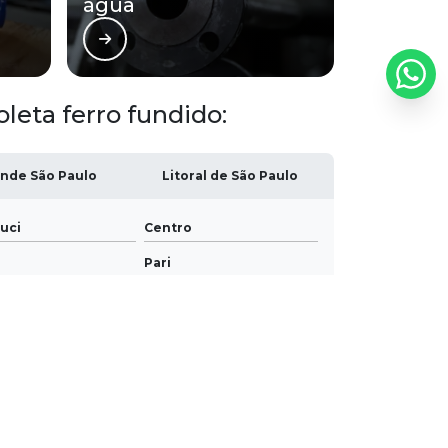
água
Fábrica de tubo flangeado para água
Fábrica de tubos de ferro fundido
Parafuso galvanizado a fogo
eta ferro fundido:
Parafusos galvanizados
nde São Paulo
Litoral de São Paulo
Peças de ferro fundido para construção
uci
Centro
Preço de tubo flangeado
Pari
Tampa de esgoto de ferro
Buarque
Tampa de ferro fundido
utorização do autor. Crime de violação de direito autoral –
Tampa de ferro para caixa de esgoto
Tampas para poços de ferro fundido