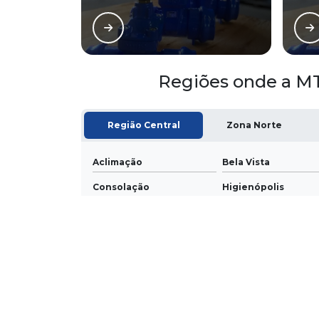
Regiões onde a MT
Região Central
Zona Norte
Aclimação
Bela Vista
Consolação
Higienópolis
República
Santa Cecília
O conteúdo do texto desta página é de direito reservado. S
artigo 184 do Código Penal –
Lei 9610/98 - Lei de direitos a